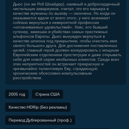
Дьюс (он же Роб Шнайдер), наивный и добросердечный
чистильщик аквариумов, считал, что его карьера в
качестве мужчины по вызову — окончена. Но когда он
оказывается вдали от всего этого, у него возникает
соблазн вернуться к невероятной профессии
«оплачиваемых удовольствий». Хикс, его бывший
сутенер, замешан в убийствах самых престижных
альфонсов Европы. Дьюс вынужден вернуться в
качестве шпиона под прикрытием, чтобы очистить имя
своего большого друга. Для достижения поставленных
целей, главный герой должен конкурировать с мощным
Европейским отделением проституции и даже открывать
себя для новой серии необычных клиентов. Среди всех
этих неприятностей он встречает прекрасную и
чрезвычайно талантливую Еву, страдающую
хроническим обсессивно-компульсивным
расстройством.
2005 год
Страна:США
Качество:HDRip (Без рекламы)
Перевод:Дублированный (проф.)