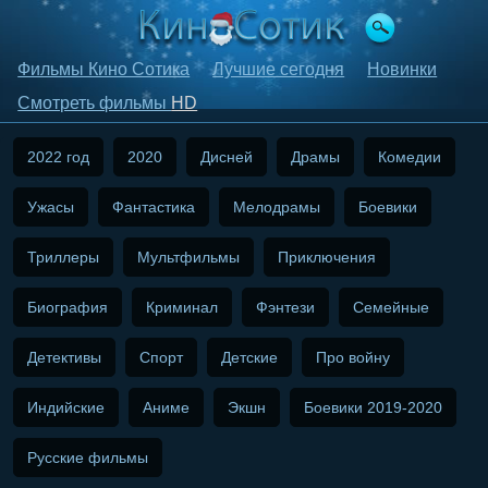
Фильмы Кино Сотика
Лучшие сегодня
Новинки
Смотреть фильмы
HD
2022 год
2020
Дисней
Драмы
Комедии
Ужасы
Фантастика
Мелодрамы
Боевики
Триллеры
Мультфильмы
Приключения
Биография
Криминал
Фэнтези
Семейные
Детективы
Спорт
Детские
Про войну
Индийские
Аниме
Экшн
Боевики 2019-2020
Русские фильмы