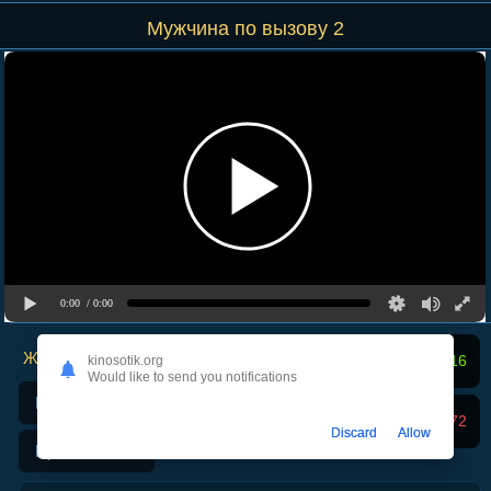
Мужчина по вызову 2
0:00
/ 0:00
Жанры фильма:
Мне нравится
2816
kinosotik.org
Would like to send you notifications
Комедии
Не нравится
1272
Discard
Allow
Приключения