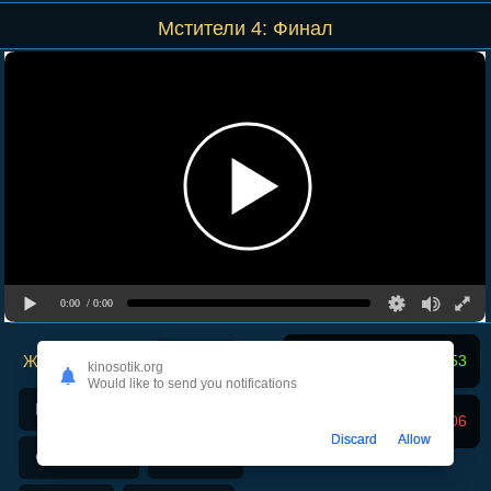
Мстители 4: Финал
0:00
/ 0:00
Жанры фильма:
Драмы
Мне нравится
1253
kinosotik.org
Would like to send you notifications
Комедии
Не нравится
406
Discard
Allow
Фантастика
Боевики