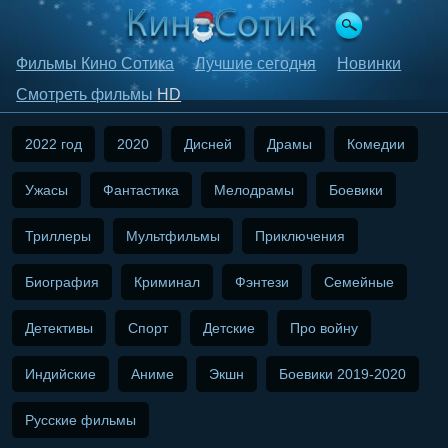
Фильмы Кино Сотика
Лучшие сегодня
Новинки
Смотреть фильмы
HD
2022 год
2020
Дисней
Драмы
Комедии
Ужасы
Фантастика
Мелодрамы
Боевики
Триллеры
Мультфильмы
Приключения
Биография
Криминал
Фэнтези
Семейные
Детективы
Спорт
Детские
Про войну
Индийские
Аниме
Экшн
Боевики 2019-2020
Русские фильмы