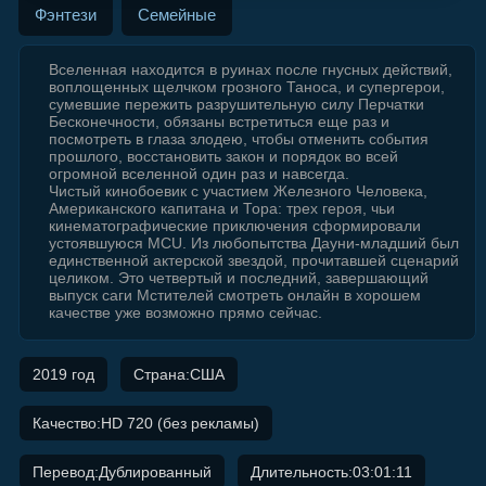
Фэнтези
Семейные
Вселенная находится в руинах после гнусных действий,
воплощенных щелчком грозного Таноса, и супергерои,
сумевшие пережить разрушительную силу Перчатки
Бесконечности, обязаны встретиться еще раз и
посмотреть в глаза злодею, чтобы отменить события
прошлого, восстановить закон и порядок во всей
огромной вселенной один раз и навсегда.
Чистый кинобоевик с участием Железного Человека,
Американского капитана и Тора: трех героя, чьи
кинематографические приключения сформировали
устоявшуюся MCU. Из любопытства Дауни-младший был
единственной актерской звездой, прочитавшей сценарий
целиком. Это четвертый и последний, завершающий
выпуск саги Мстителей смотреть онлайн в хорошем
качестве уже возможно прямо сейчас.
2019 год
Страна:США
Качество:HD 720 (без рекламы)
Перевод:Дублированный
Длительность:03:01:11