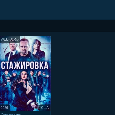
WEB-DLRip
2026
США
Стажировка