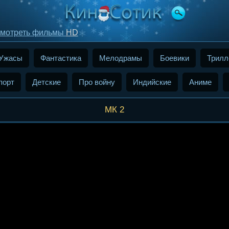
мотреть фильмы
HD
Ужасы
Фантастика
Мелодрамы
Боевики
Трил
порт
Детские
Про войну
Индийские
Аниме
МК 2