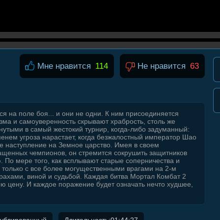
Мне нравится
114
Не нравится
63
на поле боя... и они не одни. К ним присоединяется
зма и самоуверенность скрывают храбрость, столь же
янутыми в самый жестокий турнир, когда-либо задуманный:
менем угроза нарастает, когда безжалостный император Шао
е наступление на Земное царство. Имея в своем
ащенных чемпионов, он стремится сокрушить защитников
. По мере того, как всплывают старые соперничества и
 только с все более могущественными врагами на 2-м
рахами, виной и судьбой. Каждая битва Мортал Комбат 2
ю цену. И каждое поражение будет означать нечто худшее,
Дублированный
Длительность:01:44:27