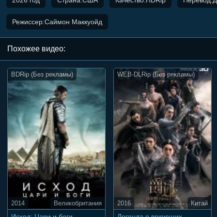
Режиссер:Саймон Маккуойд
Похожee видео:
BDRip (Без рекламы)
WEB-DLRip (Без рекламы)
2014
Великобритания
2016
Китай
Исход: Цари и боги
Легенда о воюющих