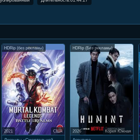
HDRip (без рекламы)
HDRip (Без рекламы)
2021
США
2026
Корея Южная
Легенды «Смертельной
Агентура