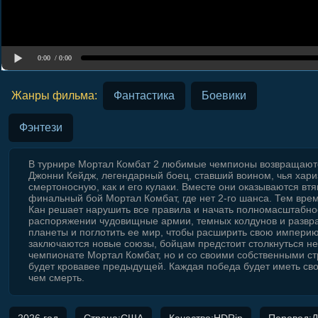
0:00
/ 0:00
Жанры фильма:
Фантастика
Боевики
Фэнтези
В турнире Мортал Комбат 2 любимые чемпионы возвращаются 
Джонни Кейдж, легендарный боец, ставший воином, чья хари
смертоносную, как и его кулаки. Вместе они оказываются вт
финальный бой Мортал Комбат, где нет 2-го шанса. Тем вре
Кан решает нарушить все правила и начать полномасштабно
распоряжении чудовищные армии, темных колдунов и развр
планеты и поглотить ее мир, чтобы расширить свою империю
заключаются новые союзы, бойцам предстоит столкнуться не
чемпионате Мортал Комбат, но и со своими собственными ст
будет кровавее предыдущей. Каждая победа будет иметь сво
чем смерть.
2026 год
Страна:США
Качество:HDRip
Перевод: