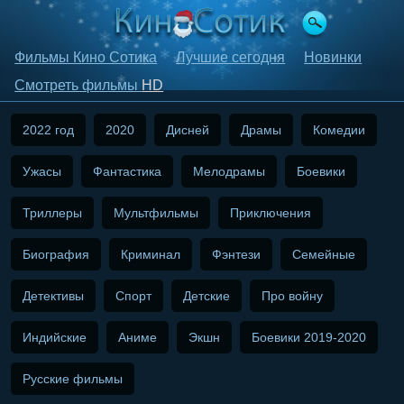
Фильмы Кино Сотика
Лучшие сегодня
Новинки
Смотреть фильмы
HD
2022 год
2020
Дисней
Драмы
Комедии
Ужасы
Фантастика
Мелодрамы
Боевики
Триллеры
Мультфильмы
Приключения
Биография
Криминал
Фэнтези
Семейные
Детективы
Спорт
Детские
Про войну
Индийские
Аниме
Экшн
Боевики 2019-2020
Русские фильмы