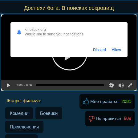
Доспехи бога: В поисках сокровищ
kinosotik.org
Would like to send you notifications
Discard
Allow
0:00
/ 0:00
Жанры фильма:
Мне нравится
2081
Комедии
Боевики
Не нравится
609
Приключения