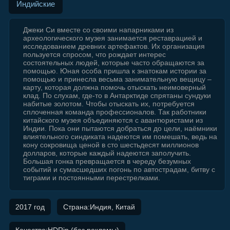
Индийские
Джеки Си вместе со своими напарниками из
археологического музея занимается реставрацией и
исследованием древних артефактов. Их организация
пользуется спросом, что рождает интерес
состоятельных людей, которые часто обращаются за
помощью. Юная особа пришла к знатокам истории за
помощью и принесла весьма занимательную вещицу –
карту, которая должна помочь отыскать неимоверный
клад. По слухам, где-то в Антарктиде спрятаны сундуки
набитые золотом. Чтобы отыскать их, потребуется
сплоченная команда профессионалов. Так работники
китайского музея объединяются с авантюристами из
Индии. Пока они пытаются добраться до цели, наёмники
влиятельного синдиката надеются им помешать, ведь на
кону сокровища ценой в сто шестьдесят миллионов
долларов, которые каждый надеются заполучить.
Большая гонка превращается в череду безумных
событий и сумасшедших погонь по автострадам, битву с
тиграми и постоянными перестрелками.
2017 год
Страна:Индия, Китай
Качество:HDRip (без рекламы)