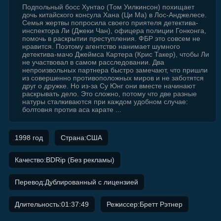
Подпольный босс Хунтао (Том Уилкинсон) похищает
дочь китайского консула Хана (Ци Ма) в Лос-Анджелесе.
Семья жертвы попросила своего приятеля детектива-
инспектора Ли (Джеки Чан), офицера полиции Гонконга,
помочь в раскрытии преступления. ФБР это совсем не
нравится. Поэтому агентство нанимает шумного
детектива-мачо Джеймса Картера (Крис Такер), чтобы Ли
не участвовал в самом расследовании. Два
непроизвольных партнера быстро замечают, что пришли
из совершенно противоположных миров и не заботятся
друг о дружке. Но из-за Су Юнг они вместе начинают
раскрывать дело. Это сложно, потому что две разные
натуры сталкиваются при каждом удобном случае:
болтовня против аса карате ...
1998 год
Страна:США
Качество:BDRip (Без рекламы)
Перевод:Дублированный с лицензией
Длительность:01:37:49
Режиссер:Бретт Рэтнер