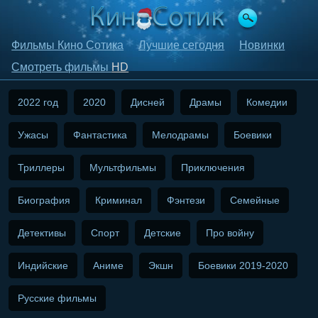
Фильмы Кино Сотика
Лучшие сегодня
Новинки
Смотреть фильмы
HD
2022 год
2020
Дисней
Драмы
Комедии
Ужасы
Фантастика
Мелодрамы
Боевики
Триллеры
Мультфильмы
Приключения
Биография
Криминал
Фэнтези
Семейные
Детективы
Спорт
Детские
Про войну
Индийские
Аниме
Экшн
Боевики 2019-2020
Русские фильмы