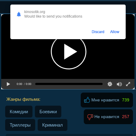
Час пик
kinosotik.org
Would like to send you notifications
Discard
Allow
0:00
/ 0:00
Жанры фильма:
Мне нравится
739
Комедии
Боевики
Не нравится
257
Триллеры
Криминал